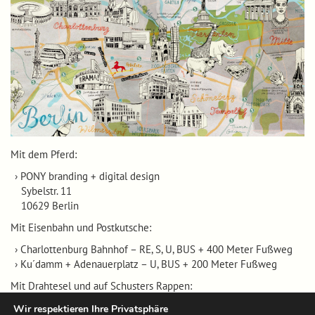
Mit dem Pferd:
PONY branding + digital design
Sybelstr. 11
10629 Berlin
Mit Eisenbahn und Postkutsche:
Charlottenburg Bahnhof – RE, S, U, BUS + 400 Meter Fußweg
Ku´damm + Adenauerplatz – U, BUS + 200 Meter Fußweg
Mit Drahtesel und auf Schusters Rappen:
Sybelstraße / Ecke Wilmersdorferstr. – auf knapp halber Strecke
Wir respektieren Ihre Privatsphäre