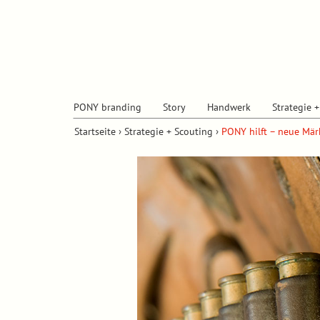
PONY branding
Story
Handwerk
Strategie 
Startseite
›
Strategie + Scouting
›
PONY hilft – neue Mär